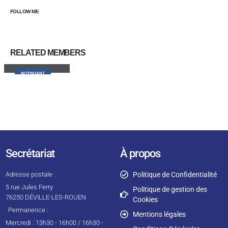
FOLLOW ME
RELATED
MEMBERS
Hervé Luberry
INTENDANT
Secrétariat
À propos
Adresse postale :
Politique de Confidentialité
5 rue Jules Ferry
Politique de gestion des
76250 DÉVILLE-LES-ROUEN
Cookies
Permanence :
Mentions légales
Mercredi : 13h30 - 16h00 / 16h30 -